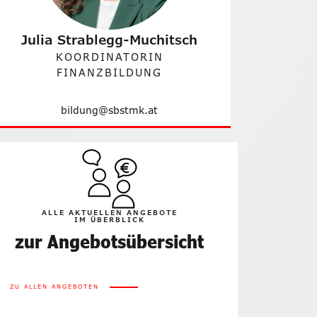
Julia Strablegg-Muchitsch
KOORDINATORIN
FINANZBILDUNG
bildung@sbstmk.at
ALLE AKTUELLEN ANGEBOTE
IM ÜBERBLICK
zur Angebots­übersicht
ZU ALLEN ANGEBOTEN