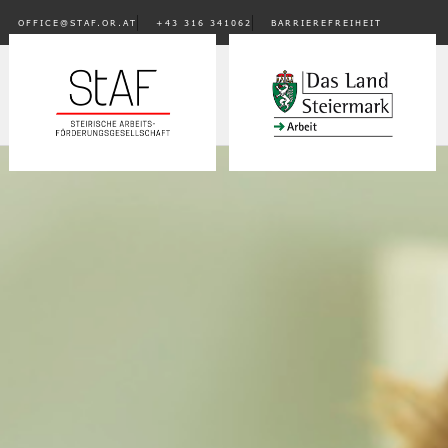
OFFICE@STAF.OR.AT
+43 316 341062
BARRIEREFREIHEIT