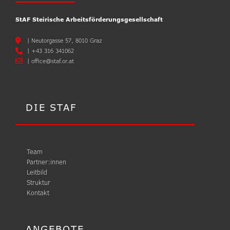
StAF Steirische Arbeitsförderungsgesellschaft
|
Neutorgasse 57, 8010 Graz
|
+43 316 341062
|
office@staf.or.at
DIE STAF
Team
Partner:innen
Leitbild
Struktur
Kontakt
ANGEBOTE