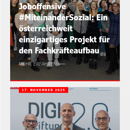
Joboffensive
#MiteinanderSozial: Ein
österreichweit
einzigartiges Projekt für
den Fachkräfteaufbau
MEHR ERFAHREN
17. NOVEMBER 2025