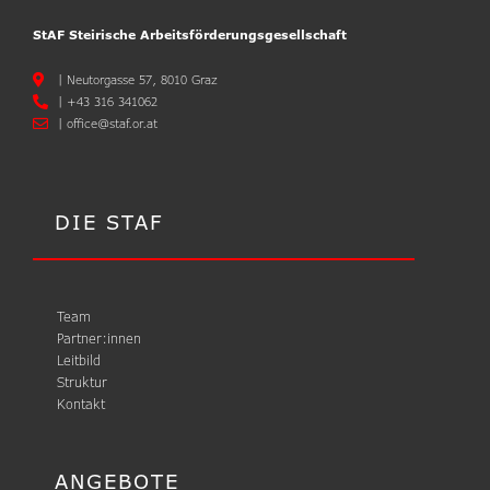
StAF Steirische Arbeitsförderungsgesellschaft
|
Neutorgasse 57, 8010 Graz
|
+43 316 341062
|
office@staf.or.at
DIE STAF
Team
Partner:innen
Leitbild
Struktur
Kontakt
ANGEBOTE