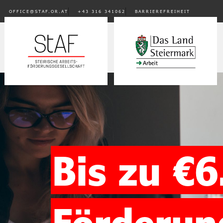
OFFICE@STAF.OR.AT
+43 316 341062
BARRIEREFREIHEIT
Bis zu €6
Förderun