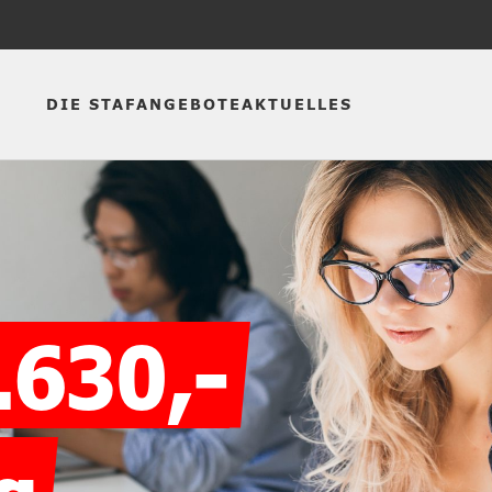
DIE STAF
ANGEBOTE
AKTUELLES
.630,-
g