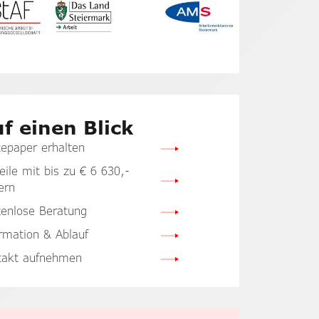
f einen Blick
epaper erhalten
eile mit bis zu € 6 630,-
ern
tenlose Beratung
rmation & Ablauf
takt aufnehmen