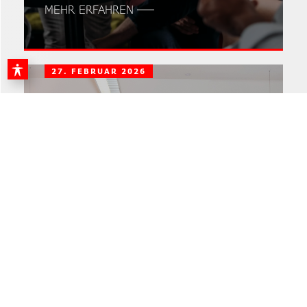
MEHR ERFAHREN
27. FEBRUAR 2026
Joboffensive
#MiteinanderSozial: Ein
österreichweit
einzigartiges Projekt für
den Fachkräfteaufbau